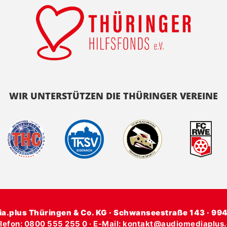
WIR UNTERSTÜTZEN DIE THÜRINGER VEREINE
ia.plus Thüringen & Co. KG · Schwanseestraße 143 · 99
lefon: 0800 555 255 0 · E-Mail:
kontakt@audiomediaplus