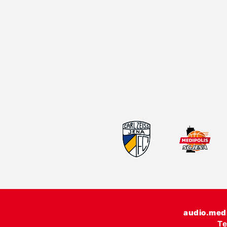
audio.med
Te