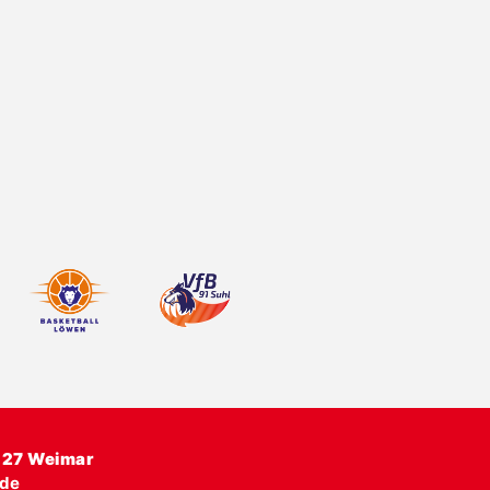
427 Weimar
.de