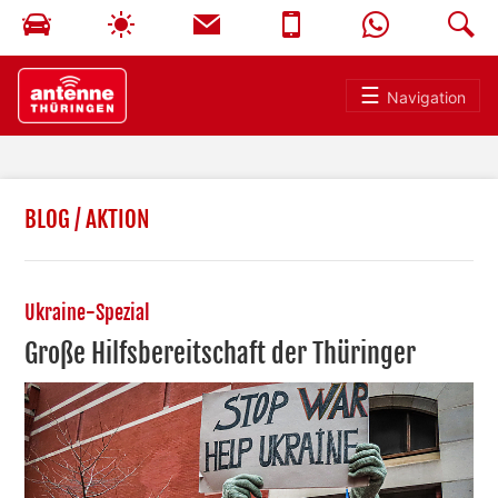
☰
Navigation
BLOG
/
AKTION
Ukraine-Spezial
Große Hilfsbereitschaft der Thüringer