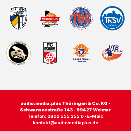
audio.media.plus Thüringen & Co. KG ·
Schwanseestraße 143 · 99427 Weimar
Telefon: 0800 555 255 0 · E-Mail:
kontakt@audiomediaplus.de